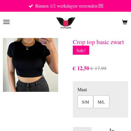
Binnen 1/2 werkdagen verzonden 💌
Ga
direct
naar
de
hoofdinhoud
Crop top basic zwart
Sale!
€ 12,50
€ 17,99
Maat
S/M
M/L
In