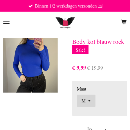
Binnen 1/2 werkdagen verzonden 💌
Ga
direct
naar
de
hoofdinhoud
Body kol blauw rock
Sale!
€ 9,99
€ 19,99
Maat
In