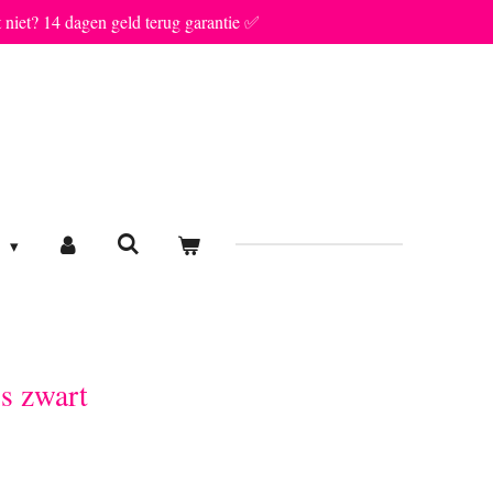
t niet? 14 dagen geld terug garantie ✅
E
ls zwart