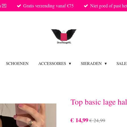
n 💌
Gratis verzending vanaf €75
Niet goed of past he
SCHOENEN
ACCESSOIRES
SIERADEN
SAL
Top basic lage ha
€ 14,99
€ 24,99