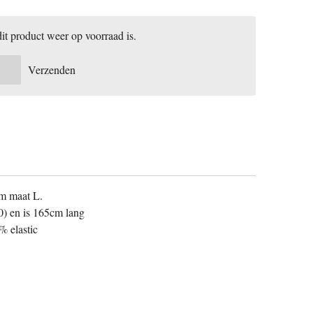
t product weer op voorraad is.
Verzenden
/m maat L.
0) en is 165cm lang
% elastic