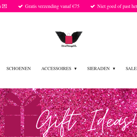
n 💌
Gratis verzending vanaf €75
Niet goed of past he
SCHOENEN
ACCESSOIRES
SIERADEN
SAL