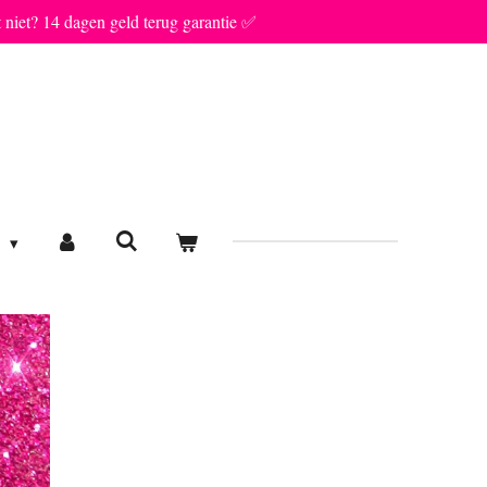
t niet? 14 dagen geld terug garantie ✅
E