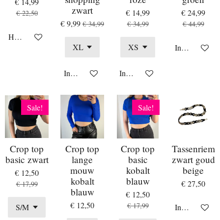
€ 14,99
zwart
€ 14,99
€ 24,99
€ 22,50
€ 9,99
€ 34,99
€ 34,99
€ 44,99
Houd mij op de hoogte
In winkelwag
In winkelwagen
In winkelwagen
Sale!
Sale!
Crop top
Crop top
Crop top
Tassenriem
basic zwart
lange
basic
zwart goud
mouw
kobalt
beige
€ 12,50
kobalt
blauw
€ 27,50
€ 17,99
blauw
€ 12,50
€ 12,50
€ 17,99
In winkelwag