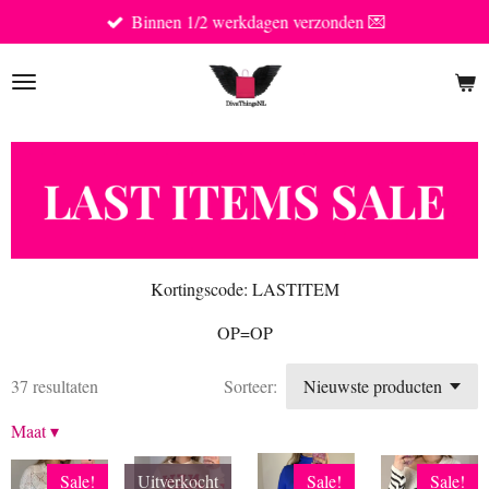
Binnen 1/2 werkdagen verzonden 💌
Ga
direct
naar
de
hoofdinhoud
Kortingscode: LASTITEM
OP=OP
37 resultaten
Sorteer:
Maat
▾
Sale!
Uitverkocht
Sale!
Sale!