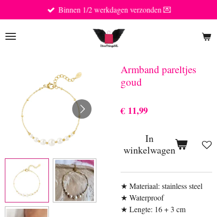
Binnen 1/2 werkdagen verzonden 💌
Ga
direct
naar
de
hoofdinhoud
Armband pareltjes
goud
€ 11,99
In
winkelwagen
★ Materiaal: stainless steel
★ Waterproof
★ Lengte: 16 + 3 cm