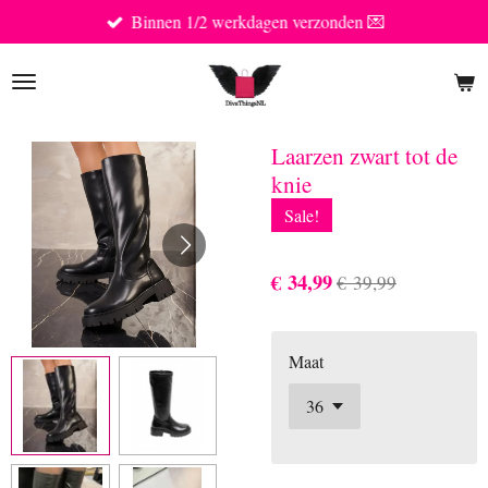
Binnen 1/2 werkdagen verzonden 💌
Ga
direct
naar
de
hoofdinhoud
Laarzen zwart tot de
knie
Sale!
€ 34,99
€ 39,99
Maat