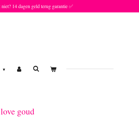
t niet? 14 dagen geld terug garantie ✅
E
love goud