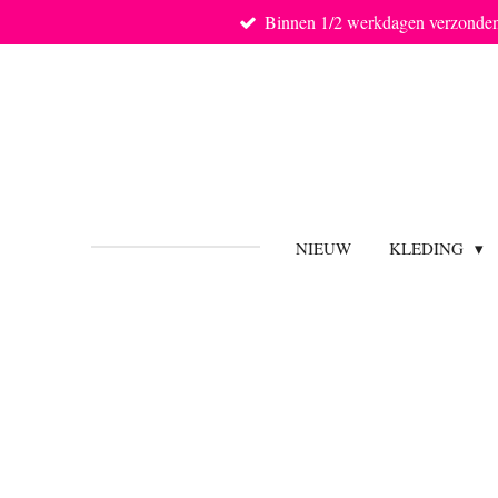
Binnen 1/2 werkdagen verzonde
Ga
direct
naar
de
hoofdinhoud
NIEUW
KLEDING