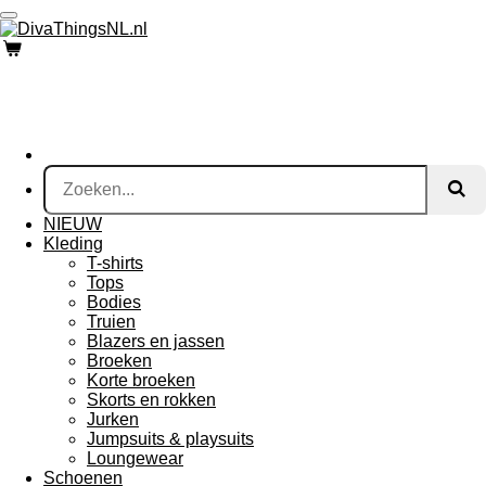
Ga
direct
naar
de
hoofdinhoud
NIEUW
Kleding
T-shirts
Tops
Bodies
Truien
Blazers en jassen
Broeken
Korte broeken
Skorts en rokken
Jurken
Jumpsuits & playsuits
Loungewear
Schoenen