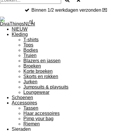
Binnen 1/2 werkdagen verzonden 💌
nl
NIEUW
Kleding
T-shirts
Tops
Bodies
Truien
Blazers en jassen
Broeken
Korte broeken
Skorts en rokken
Jurken
Jumpsuits & playsuits
Loungewear
Schoenen
Accessoires
Tassen
Haar accessoires
Pimp your bag
Riemen
Sieraden