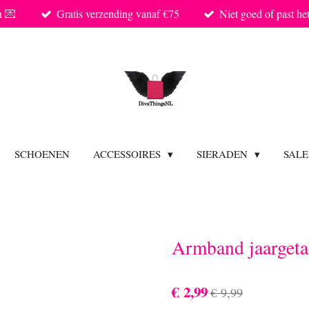
n 💌
Gratis verzending vanaf €75
Niet goed of past he
SCHOENEN
ACCESSOIRES
SIERADEN
SAL
Armband jaargeta
€ 2,99
€ 9,99