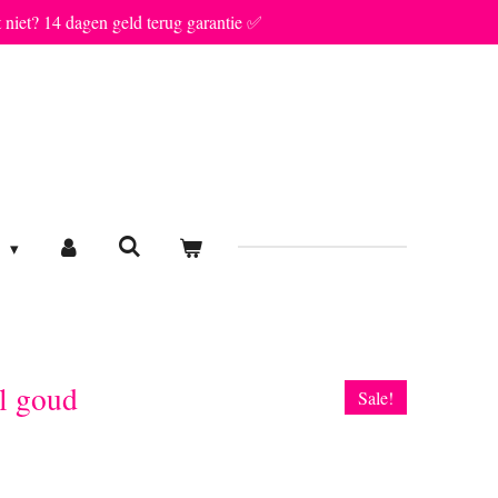
t niet? 14 dagen geld terug garantie ✅
E
l goud
Sale!