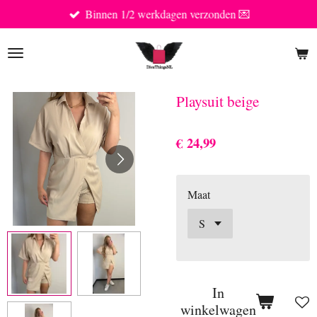
Binnen 1/2 werkdagen verzonden 💌
Ga
direct
naar
de
hoofdinhoud
Playsuit beige
€ 24,99
Maat
In
winkelwagen