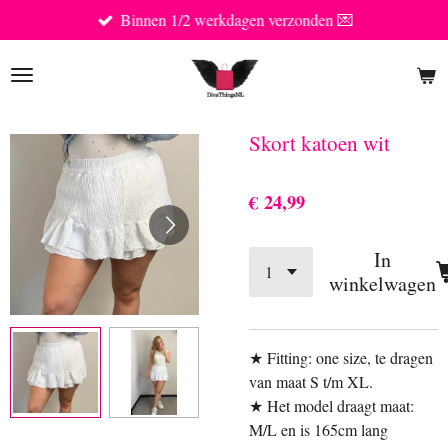
Binnen 1/2 werkdagen verzonden 💌
Ga
direct
naar
de
hoofdinhoud
Skort katoen wit
€ 24,99
In
winkelwagen
★ Fitting: one size, te dragen
van maat S t/m XL.
★ Het model draagt maat:
M/L en is 165cm lang