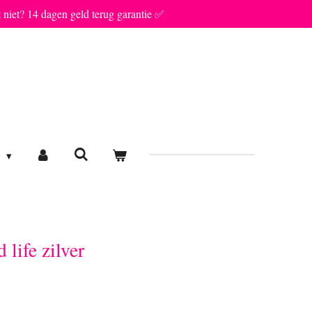
t niet? 14 dagen geld terug garantie ✅
E
life zilver