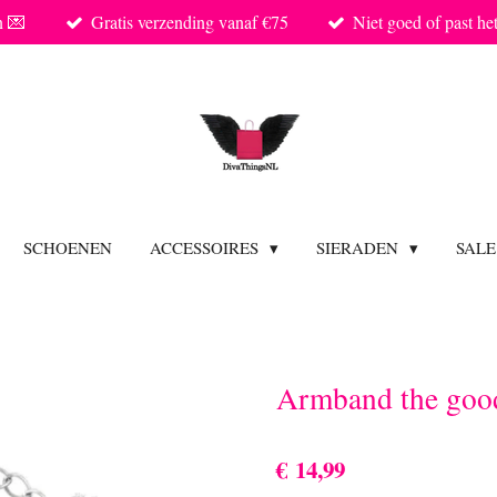
n 💌
Gratis verzending vanaf €75
Niet goed of past he
SCHOENEN
ACCESSOIRES
SIERADEN
SAL
Armband the good 
€ 14,99